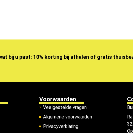
wat bij u past: 10% korting bij afhalen of gratis thuisb
Voorwaarden
C
Veelgestelde vragen
Bu
Algemene voorwaarden
Ra
32
Privacyverklaring
Op