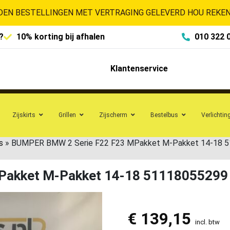
EN BESTELLINGEN MET VERTRAGING GELEVERD HOU REKENI
?
10% korting bij afhalen
010 322 
Klantenservice
Zijskirts
Grillen
Zijscherm
Bestelbus
Verlichtin
s
»
BUMPER BMW 2 Serie F22 F23 MPakket M-Pakket 14-18
Pakket M-Pakket 14-18 511180552
€
139,15
incl. btw