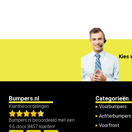
Kies 
Bumpers.nl
Categorieën
Klantbeoordelingen
Voorbumpers
Achterbumpers
Bumpers.nl beoordeeld met een
Voorfront
9.6 door 8457 klanten!