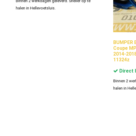
Binnen 2 werkdagen geleverd. Sneller op te
halen in Hellevoetsluis.
BUMPER B
Coupe MP
2014-201
11324z
Direct 
Binnen 2 wer
halen in Hell