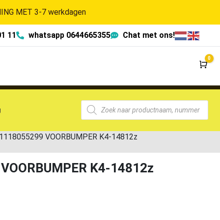
NG MET 3-7 werkdagen
01 11
whatsapp 0644665355
Chat met ons!
0
Wi
g
 51118055299 VOORBUMPER K4-14812z
99 VOORBUMPER K4-14812z