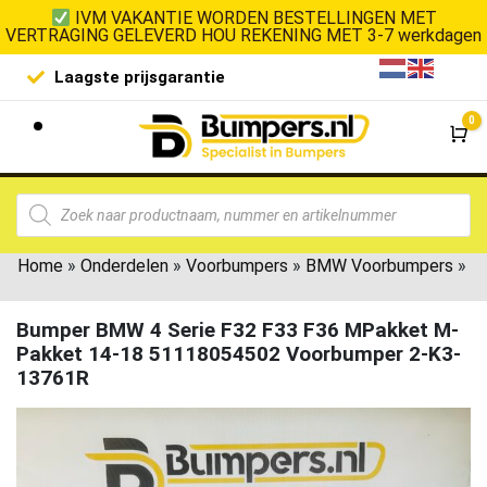
IVM VAKANTIE WORDEN BESTELLINGEN MET
VERTRAGING GELEVERD HOU REKENING MET 3-7 werkdagen
Laagste prijsgarantie
De goedko
0
Wi
Home
»
Onderdelen
»
Voorbumpers
»
BMW Voorbumpers
»
Bumper BMW 4 Serie F32 F33 F36 MPakket M-
Pakket 14-18 51118054502 Voorbumper 2-K3-
13761R