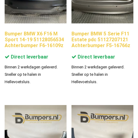
Bumper BMW X6 F16 M
Bumper BMW 5 Serie F11
Sport 14-19 51128056534
Estate pdc 51127207121
Achterbumper F6-16109z
Achterbumper F5-16766z
Direct leverbaar
Direct leverbaar
Binnen 2 werkdagen geleverd.
Binnen 2 werkdagen geleverd.
Sneller op te halen in
Sneller op te halen in
Hellevoetsluis.
Hellevoetsluis.