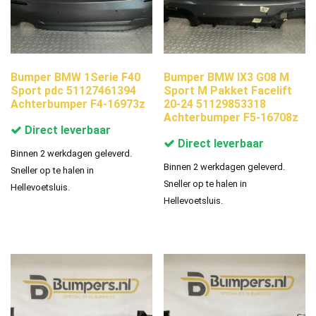
Bumper BMW 1Serie F40
Bumper BMW IX3 G08 M
Sport pdc 51127461394
Sport M Pakket Facelift
Achterbumper F4-16973z
20-24 51129853318
Achterbumper F5-16708z
Direct leverbaar
Direct leverbaar
Binnen 2 werkdagen geleverd.
Binnen 2 werkdagen geleverd.
Sneller op te halen in
Sneller op te halen in
Hellevoetsluis.
Hellevoetsluis.