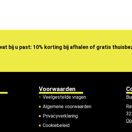
wat bij u past: 10% korting bij afhalen of gratis thuisb
Voorwaarden
C
Veelgestelde vragen
Bu
Algemene voorwaarden
Ra
32
Privacyverklaring
Op
Cookiebeleid