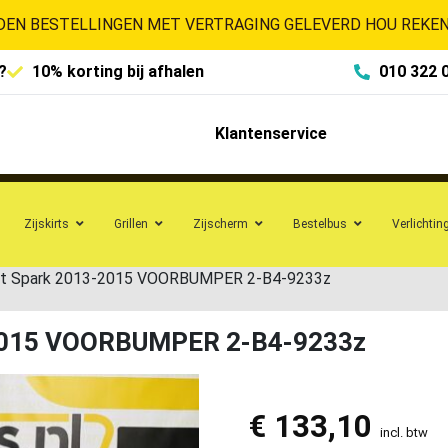
EN BESTELLINGEN MET VERTRAGING GELEVERD HOU REKENI
?
10% korting bij afhalen
010 322 
Klantenservice
Zijskirts
Grillen
Zijscherm
Bestelbus
Verlichtin
t Spark 2013-2015 VOORBUMPER 2-B4-9233z
2015 VOORBUMPER 2-B4-9233z
€
133,10
incl. btw