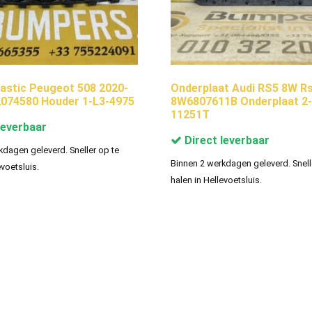
astic Peugeot 508 2020-
Onderplaat Audi RS5 8W R
074580 Houder 1-L3-4975
8W6807611B Onderplaat 2-
11251T
leverbaar
Direct leverbaar
kdagen geleverd. Sneller op te
Binnen 2 werkdagen geleverd. Snell
evoetsluis.
halen in Hellevoetsluis.