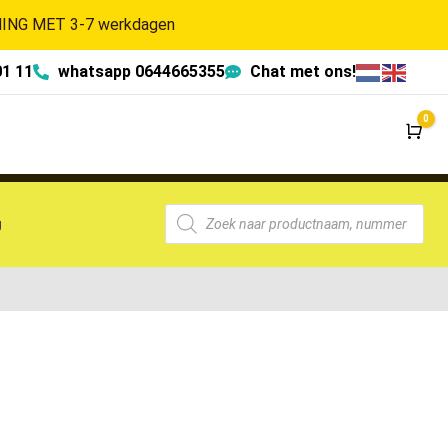
NG MET 3-7 werkdagen
01 11
whatsapp 0644665355
Chat met ons!
0
Wi
g