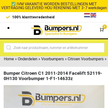
IVM VAKANTIE WORDEN BESTELLINGEN MET
VERTRAGING GELEVERD HOU REKENING MET 3-7 werkdagen
denheid
Laagste prijsgarantie
0
Wi
Home
»
Onderdelen
»
Voorbumpers
»
Citroen Voorbumpers
»
Bumper Citroen C1 2011-2014 Facelift 52119-
0H130 Voorbumper 1-F1-14633z