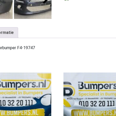
ormatie
oorbumper F4-19747