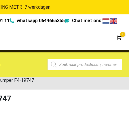
NG MET 3-7 werkdagen
01 11
whatsapp 0644665355
Chat met ons!
0
Wi
g
bumper F4-19747
747