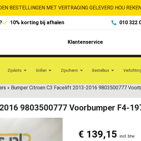
EN BESTELLINGEN MET VERTRAGING GELEVERD HOU REKENI
?
10% korting bij afhalen
010 322 
Klantenservice
Zijskirts
Grillen
Zijscherm
Bestelbus
Verlichtin
ers
»
Bumper Citroen C3 Facelift 2013-2016 9803500777 Voor
3-2016 9803500777 Voorbumper F4-19
€
139,15
incl. btw