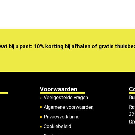
wat bij u past: 10% korting bij afhalen of gratis thuisb
Voorwaarden
C
Veelgestelde vragen
Bu
Algemene voorwaarden
Ra
32
Privacyverklaring
Op
Cookiebeleid