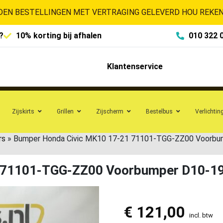
EN BESTELLINGEN MET VERTRAGING GELEVERD HOU REKENI
?
10% korting bij afhalen
010 322 
Klantenservice
Zijskirts
Grillen
Zijscherm
Bestelbus
Verlichtin
rs
»
Bumper Honda Civic MK10 17-21 71101-TGG-ZZ00 Voorbu
1 71101-TGG-ZZ00 Voorbumper D10-1
€
121,00
incl. btw