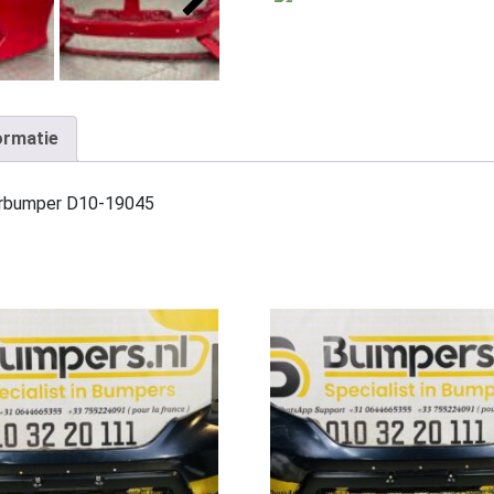
ormatie
rbumper D10-19045