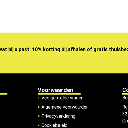
wat bij u past: 10% korting bij afhalen of gratis thuisb
Voorwaarden
C
Veelgestelde vragen
Bu
Algemene voorwaarden
Ra
32
Privacyverklaring
Op
Cookiebeleid