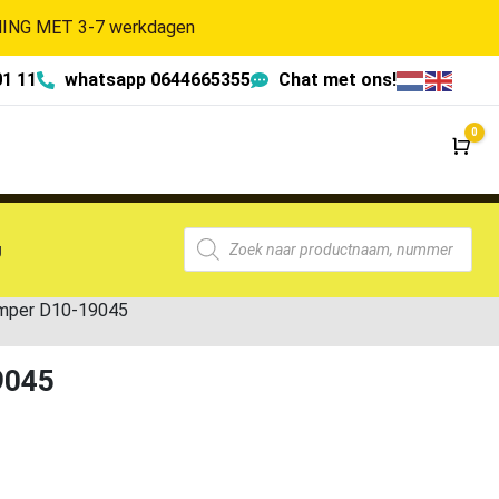
NG MET 3-7 werkdagen
01 11
whatsapp 0644665355
Chat met ons!
0
Wi
g
mper D10-19045
9045