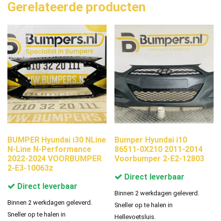
Gerelateerde producten
BUMPER Hyundai i30 NLine
Bumper Hyundai i10
N-Line N-Performance
86511-0X210 2011-2014
2022-2024 VOORBUMPER
Voorbumper 2-E2-12803
2-E3-10063z
Direct leverbaar
Direct leverbaar
Binnen 2 werkdagen geleverd.
Binnen 2 werkdagen geleverd.
Sneller op te halen in
Sneller op te halen in
Hellevoetsluis.