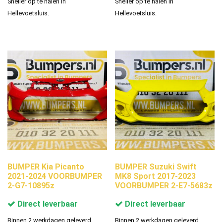
Sneller op te halen in
Sneller op te halen in
Hellevoetsluis.
Hellevoetsluis.
BUMPER Kia Picanto
BUMPER Suzuki Swift
2021-2024 VOORBUMPER
MK8 Sport 2017-2023
2-G7-10895z
VOORBUMPER 2-E7-5683z
Direct leverbaar
Direct leverbaar
Binnen 2 werkdagen geleverd.
Binnen 2 werkdagen geleverd.