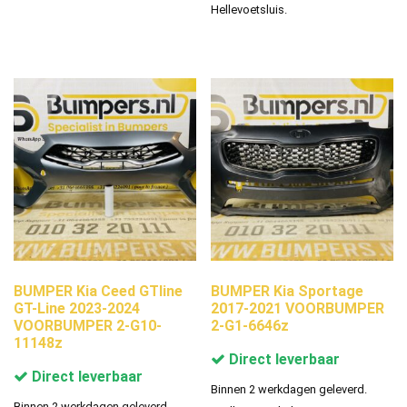
Hellevoetsluis.
BUMPER Kia Ceed GTline
BUMPER Kia Sportage
GT-Line 2023-2024
2017-2021 VOORBUMPER
VOORBUMPER 2-G10-
2-G1-6646z
11148z
Direct leverbaar
Direct leverbaar
Binnen 2 werkdagen geleverd.
Binnen 2 werkdagen geleverd.