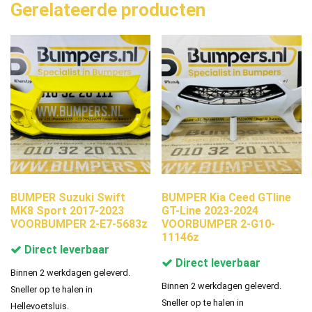
Gerelateerde producten
BUMPER Suzuki Swift
BUMPER Kia Ceed GTline
MK8 Sport 2017-2023
GT-Line 2023-2024
VOORBUMPER 2-E7-5683z
VOORBUMPER 2-G10-
11146z
Direct leverbaar
Direct leverbaar
Binnen 2 werkdagen geleverd.
Binnen 2 werkdagen geleverd.
Sneller op te halen in
Sneller op te halen in
Hellevoetsluis.