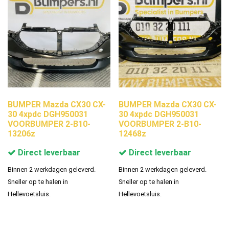
BUMPER Mazda CX30 CX-
BUMPER Mazda CX30 CX-
30 4xpdc DGH950031
30 4xpdc DGH950031
VOORBUMPER 2-B10-
VOORBUMPER 2-B10-
13206z
12468z
Direct leverbaar
Direct leverbaar
Binnen 2 werkdagen geleverd.
Binnen 2 werkdagen geleverd.
Sneller op te halen in
Sneller op te halen in
Hellevoetsluis.
Hellevoetsluis.