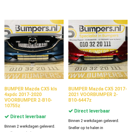
BUMPER Mazda CX5 kls
BUMPER Mazda CX5 2017-
4xpdc 2017-2020
2021 VOORBUMPER 2-
VOORBUMPER 2-B10-
B10-6447z
10755z
Direct leverbaar
Direct leverbaar
Binnen 2 werkdagen geleverd.
Binnen 2 werkdagen geleverd.
Sneller op te halen in