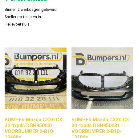
Binnen 2 werkdagen geleverd.
Sneller op te halen in
Hellevoetsluis.
BUMPER Mazda CX30 CX-
BUMPER Mazda CX30 CX-
30 4xpdc DGH950031
30 4xpdc DGH950031
VOORBUMPER 2-B10-
VOORBUMPER 2-B10-
12468z
13206z