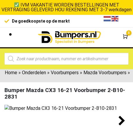
IVM VAKANTIE WORDEN BESTELLINGEN MET
VERTRAGING GELEVERD HOU REKENING MET 3-7 werkdagen
De goedkoopste op de markt
0
Wi
Home
»
Onderdelen
»
Voorbumpers
»
Mazda Voorbumpers
»
Bumper Mazda CX3 16-21 Voorbumper 2-B10-
2831