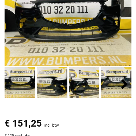
€
151,25
incl. btw
€ 125 excl. btw