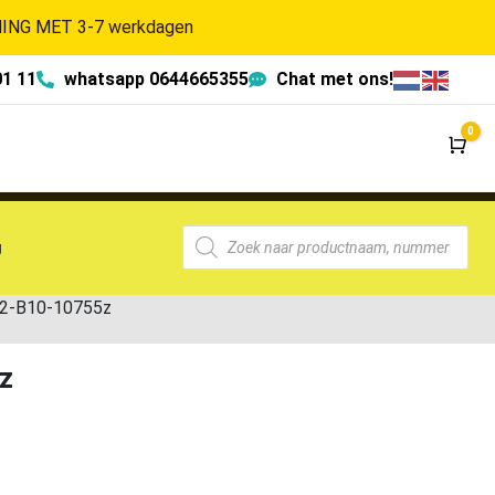
NG MET 3-7 werkdagen
01 11
whatsapp 0644665355
Chat met ons!
0
Wi
g
2-B10-10755z
z