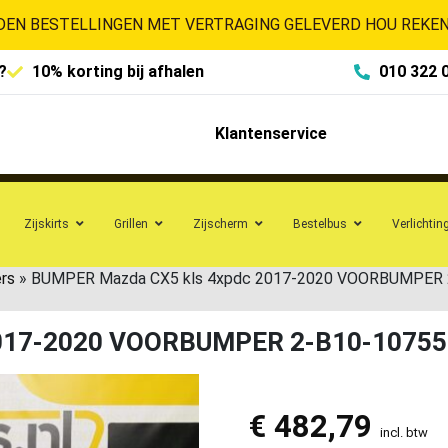
EN BESTELLINGEN MET VERTRAGING GELEVERD HOU REKENI
?
10% korting bij afhalen
010 322 
Klantenservice
Zijskirts
Grillen
Zijscherm
Bestelbus
Verlichtin
rs
»
BUMPER Mazda CX5 kls 4xpdc 2017-2020 VOORBUMPER 
2017-2020 VOORBUMPER 2-B10-10755
€
482,79
incl. btw