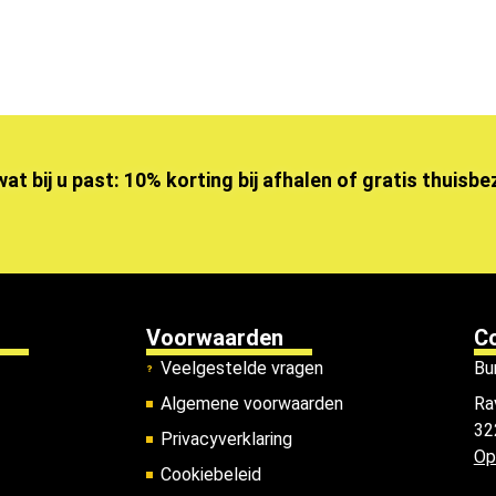
wat bij u past: 10% korting bij afhalen of gratis thuisb
Voorwaarden
C
Veelgestelde vragen
Bu
Algemene voorwaarden
Ra
32
Privacyverklaring
Op
Cookiebeleid