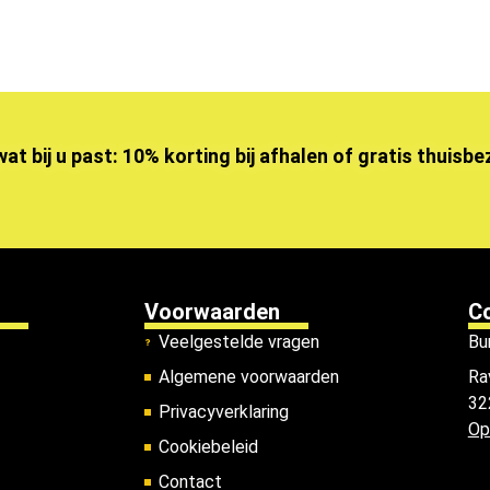
wat bij u past: 10% korting bij afhalen of gratis thuisb
Voorwaarden
C
Veelgestelde vragen
Bu
Algemene voorwaarden
Ra
32
Privacyverklaring
Op
Cookiebeleid
Contact