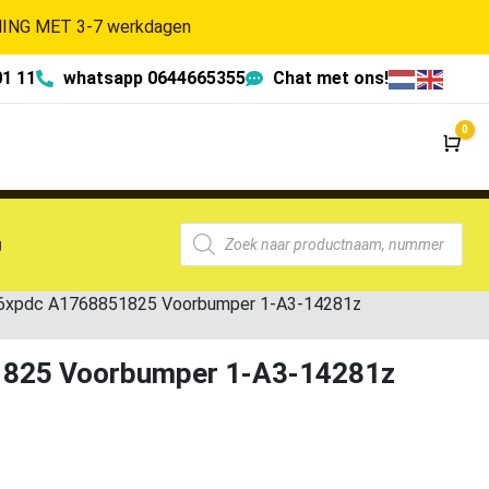
NG MET 3-7 werkdagen
01 11
whatsapp 0644665355
Chat met ons!
0
Wi
g
 6xpdc A1768851825 Voorbumper 1-A3-14281z
1825 Voorbumper 1-A3-14281z