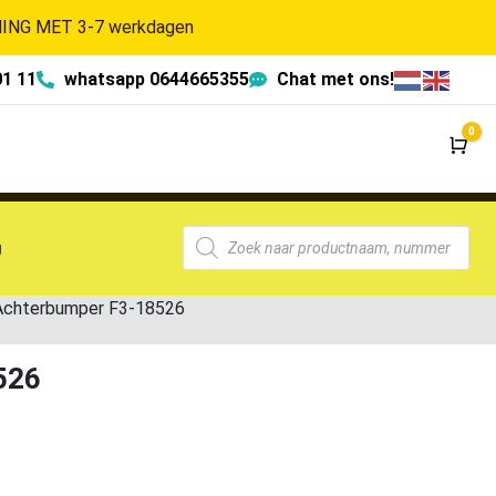
NG MET 3-7 werkdagen
01 11
whatsapp 0644665355
Chat met ons!
0
Wi
g
chterbumper F3-18526
526