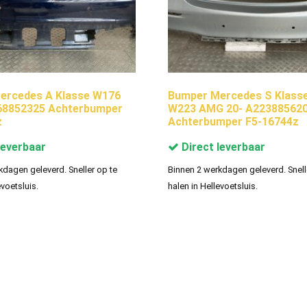
ercedes A Klasse W176
Bumper Mercedes S Klass
8852325 Achterbumper
W223 AMG 20- A22388562
z
Achterbumper F5-16744z
leverbaar
Direct leverbaar
kdagen geleverd. Sneller op te
Binnen 2 werkdagen geleverd. Snell
evoetsluis.
halen in Hellevoetsluis.