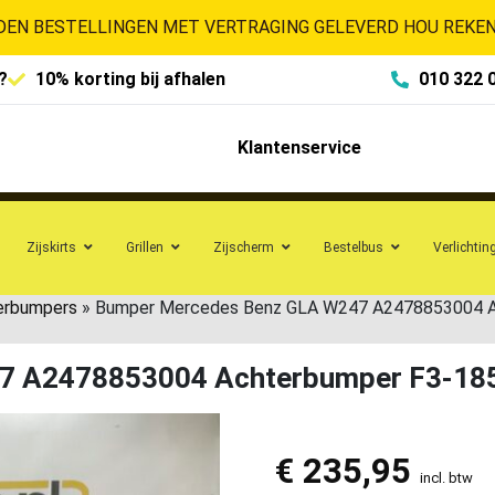
EN BESTELLINGEN MET VERTRAGING GELEVERD HOU REKENI
?
10% korting bij afhalen
010 322 
Klantenservice
Zijskirts
Grillen
Zijscherm
Bestelbus
Verlichtin
erbumpers
»
Bumper Mercedes Benz GLA W247 A2478853004 A
7 A2478853004 Achterbumper F3-18
€
235,95
incl. btw