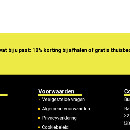
wat bij u past: 10% korting bij afhalen of gratis thuisb
Voorwaarden
C
Veelgestelde vragen
Bu
Algemene voorwaarden
Ra
32
Privacyverklaring
Op
Cookiebeleid