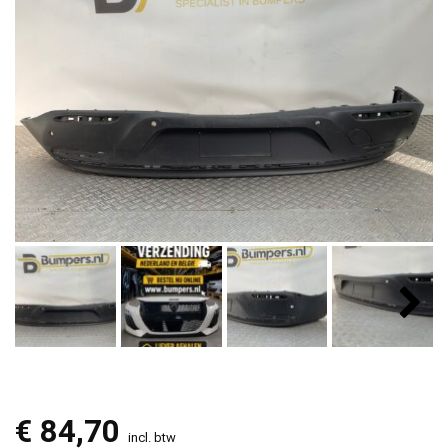
€
84,70
incl. btw