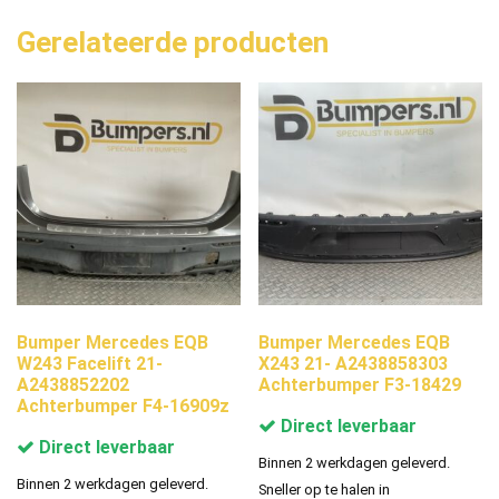
Gerelateerde producten
Bumper Mercedes EQB
Bumper Mercedes EQB
W243 Facelift 21-
X243 21- A2438858303
A2438852202
Achterbumper F3-18429
Achterbumper F4-16909z
Direct leverbaar
Direct leverbaar
Binnen 2 werkdagen geleverd.
Binnen 2 werkdagen geleverd.
Sneller op te halen in