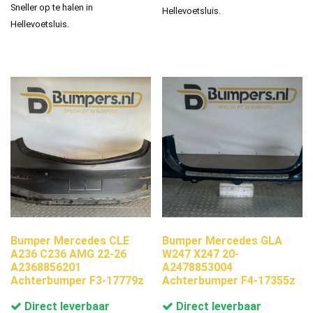
Sneller op te halen in
Hellevoetsluis.
Hellevoetsluis.
Bumper Mercedes CLE
Bumper Mercedes GLA
A236 C236 AMG 22-26
W247 X247 20-
A2368856201
A2478853004
Achterbumper F3-17779z
Achterbumper F4-17355z
Direct leverbaar
Direct leverbaar