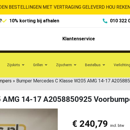
EN BESTELLINGEN MET VERTRAGING GELEVERD HOU REKENI
?
10% korting bij afhalen
010 322 
Klantenservice
Zijskirts
Grillen
Zijscherm
Bestelbus
Verlichtin
mpers
»
Bumper Mercedes C Klasse W205 AMG 14-17 A205885
5 AMG 14-17 A2058850925 Voorbump
€
240,79
incl. btw