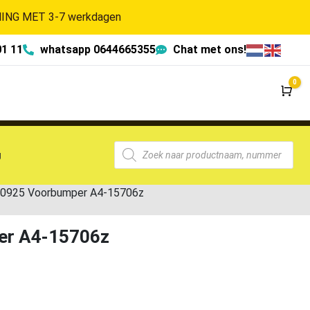
NG MET 3-7 werkdagen
01 11
whatsapp 0644665355
Chat met ons!
0
Wi
g
0925 Voorbumper A4-15706z
er A4-15706z