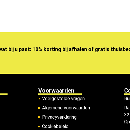
wat bij u past: 10% korting bij afhalen of gratis thuisb
Voorwaarden
C
Veelgestelde vragen
Bu
Algemene voorwaarden
Ra
32
Privacyverklaring
Op
Cookiebeleid