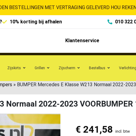
EN BESTELLINGEN MET VERTRAGING GELEVERD HOU REKENI
?
10% korting bij afhalen
010 322 
Klantenservice
Zijskirts
Grillen
Zijscherm
Bestelbus
Verlichtin
mpers
»
BUMPER Mercedes E Klasse W213 Normaal 2022-20
13 Normaal 2022-2023 VOORBUMPER 
€
241,58
incl. btw