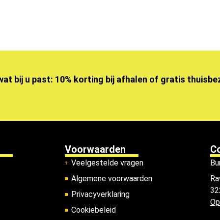
wat bij u past: 10% korting bij afhalen of gratis thuisb
Voorwaarden
C
Veelgestelde vragen
Bu
Algemene voorwaarden
Ra
32
Privacyverklaring
Op
Cookiebeleid