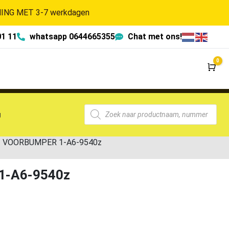
NG MET 3-7 werkdagen
01 11
whatsapp 0644665355
Chat met ons!
0
Wi
g
23 VOORBUMPER 1-A6-9540z
1-A6-9540z