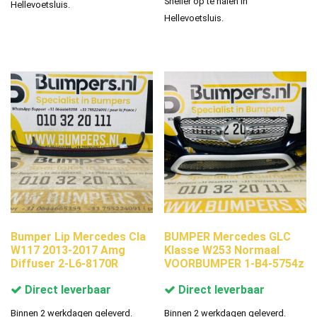
Sneller op te halen in
Hellevoetsluis.
Hellevoetsluis.
Bumper Lip Mercedes Cla
BUMPER Mercedes GLC
W117 2013-2017 Amg
Klasse W253 Normaal
Diffuser 2-L6-8170R
VOORBUMPER 1-B4-5754z
Direct leverbaar
Direct leverbaar
Binnen 2 werkdagen geleverd.
Binnen 2 werkdagen geleverd.