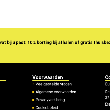
wat bij u past: 10% korting bij afhalen of gratis thuisb
Voorwaarden
C
Veelgestelde vragen
Bu
Algemene voorwaarden
Ra
32
Privacyverklaring
Op
Cookiebeleid