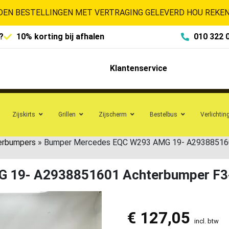
EN BESTELLINGEN MET VERTRAGING GELEVERD HOU REKENI
?
10% korting bij afhalen
010 322 
Klantenservice
Zijskirts
Grillen
Zijscherm
Bestelbus
Verlichtin
erbumpers
»
Bumper Mercedes EQC W293 AMG 19- A29388516
 19- A2938851601 Achterbumper F3
€
127,05
incl. btw