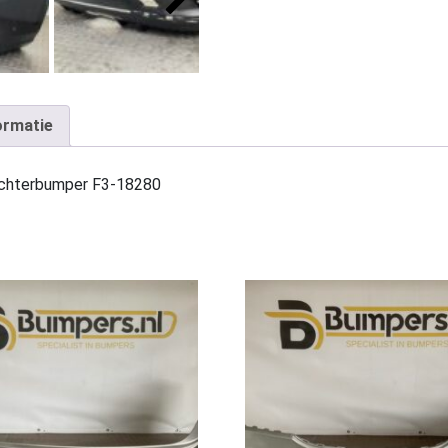
ormatie
chterbumper F3-18280