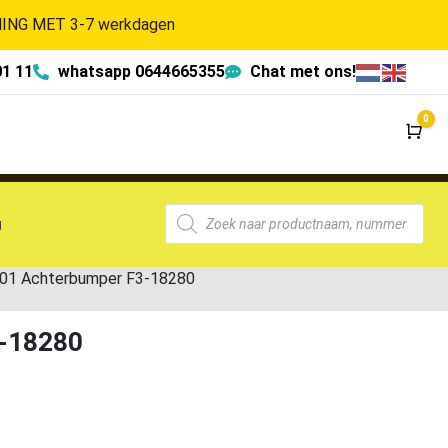
NG MET 3-7 werkdagen
01 11
whatsapp 0644665355
Chat met ons!
0
Wi
g
01 Achterbumper F3-18280
-18280