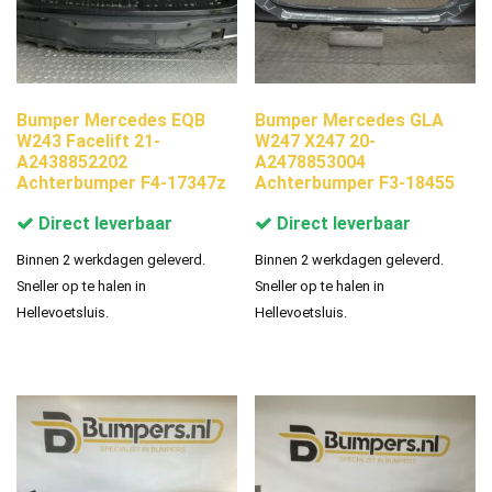
Bumper Mercedes EQB
Bumper Mercedes GLA
W243 Facelift 21-
W247 X247 20-
A2438852202
A2478853004
Achterbumper F4-17347z
Achterbumper F3-18455
Direct leverbaar
Direct leverbaar
Binnen 2 werkdagen geleverd.
Binnen 2 werkdagen geleverd.
Sneller op te halen in
Sneller op te halen in
Hellevoetsluis.
Hellevoetsluis.