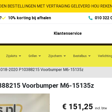
EN BESTELLINGEN MET VERTRAGING GELEVERD HOU REKENI
?
10% korting bij afhalen
010 322 
Klantenservice
Zijskirts
Grillen
Zijscherm
Bestelbus
Verlichtin
018-2020 P10388215 Voorbumper M6-15135z
388215 Voorbumper M6-15135z
€
151,25
incl. btw