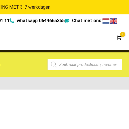
NG MET 3-7 werkdagen
01 11
whatsapp 0644665355
Chat met ons!
0
Wi
g