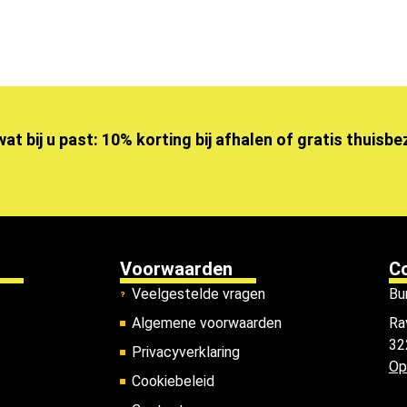
wat bij u past: 10% korting bij afhalen of gratis thuisb
Voorwaarden
C
Veelgestelde vragen
Bu
Algemene voorwaarden
Ra
32
Privacyverklaring
Op
Cookiebeleid