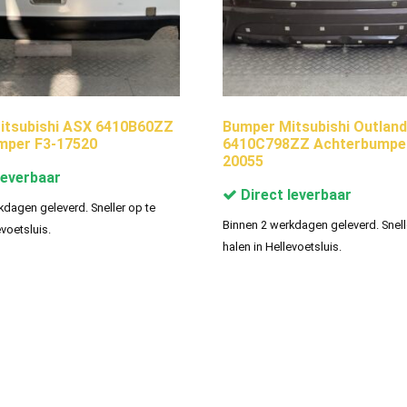
itsubishi ASX 6410B60ZZ
Bumper Mitsubishi Outland
mper F3-17520
6410C798ZZ Achterbumper
20055
leverbaar
Direct leverbaar
kdagen geleverd. Sneller op te
Binnen 2 werkdagen geleverd. Snell
evoetsluis.
halen in Hellevoetsluis.