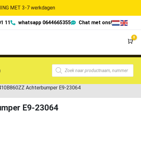
NG MET 3-7 werkdagen
01 11
whatsapp 0644665355
Chat met ons!
0
Wi
g
 6410B860ZZ Achterbumper E9-23064
bumper E9-23064