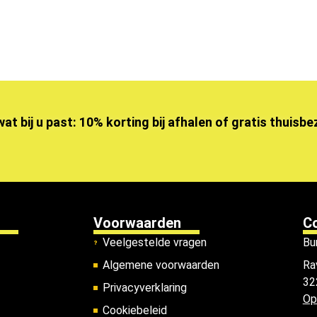
wat bij u past: 10% korting bij afhalen of gratis thuisb
Voorwaarden
C
Veelgestelde vragen
Bu
Algemene voorwaarden
Ra
32
Privacyverklaring
Op
Cookiebeleid