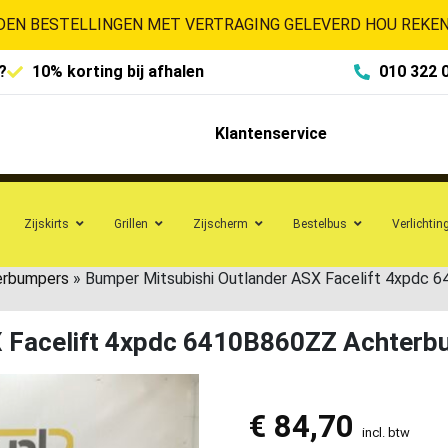
EN BESTELLINGEN MET VERTRAGING GELEVERD HOU REKENI
?
10% korting bij afhalen
010 322 
Klantenservice
Zijskirts
Grillen
Zijscherm
Bestelbus
Verlichtin
erbumpers
»
Bumper Mitsubishi Outlander ASX Facelift 4xpdc
X Facelift 4xpdc 6410B860ZZ Achter
€
84,70
incl. btw