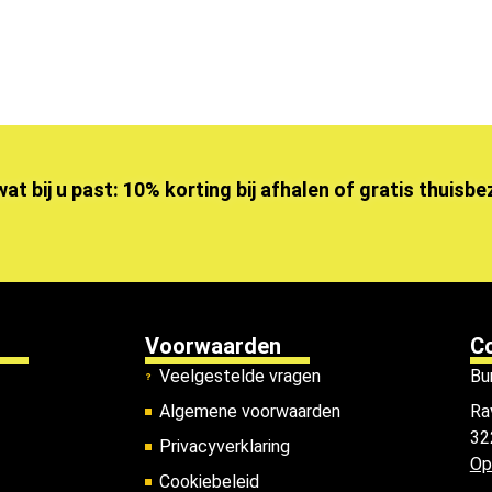
wat bij u past: 10% korting bij afhalen of gratis thuisb
Voorwaarden
C
Veelgestelde vragen
Bu
Algemene voorwaarden
Ra
32
Privacyverklaring
Op
Cookiebeleid