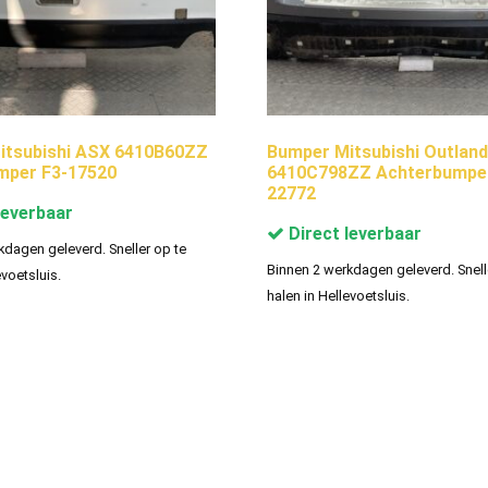
itsubishi ASX 6410B60ZZ
Bumper Mitsubishi Outland
mper F3-17520
6410C798ZZ Achterbumper
22772
leverbaar
Direct leverbaar
kdagen geleverd. Sneller op te
Binnen 2 werkdagen geleverd. Snell
evoetsluis.
halen in Hellevoetsluis.