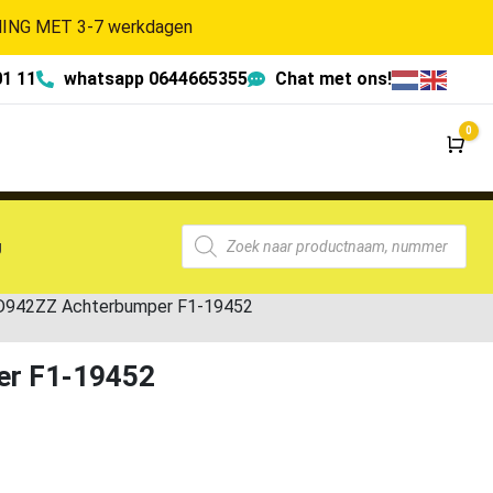
NG MET 3-7 werkdagen
01 11
whatsapp 0644665355
Chat met ons!
0
Wi
g
10D942ZZ Achterbumper F1-19452
er F1-19452