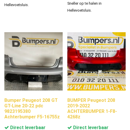
Sneller op te halen in
Hellevoetsluis.
Hellevoetsluis.
Bumper Peugeot 208 GT
BUMPER Peugeot 208
GT-Line 20-22 pdc
2019-2022
9823195380
ACHTERBUMPER 1-F8-
Achterbumper F5-16755z
4268z
Direct leverbaar
Direct leverbaar