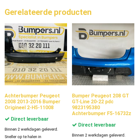
Gerelateerde producten
Achterbumper Peugeot
Bumper Peugeot 208 GT
2008 2013-2016 Bumper
GT-Line 20-22 pdc
Origineel 2-H5-11008
9823195380
Achterbumper F5-16732z
Direct leverbaar
Direct leverbaar
Binnen 2 werkdagen geleverd.
Binnen 2 werkdagen geleverd.
Sneller op te halen in