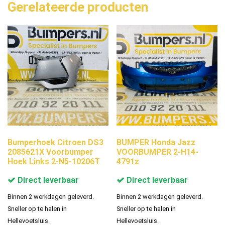
Gerelateerde producten
Bumperhoek Citroen DS3
BUMPER Honda Jazz
2085621X Voorbumper
VOORBUMPER 2-H14-
Hoek Links 2-N5-10206T
4791z
Direct leverbaar
Direct leverbaar
Binnen 2 werkdagen geleverd.
Binnen 2 werkdagen geleverd.
Sneller op te halen in
Sneller op te halen in
Hellevoetsluis.
Hellevoetsluis.