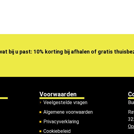
wat bij u past: 10% korting bij afhalen of gratis thuisb
Voorwaarden
C
Veelgestelde vragen
Bu
Algemene voorwaarden
Ra
32
Privacyverklaring
Op
Cookiebeleid