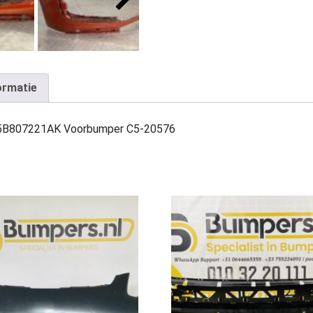
ormatie
95B807221AK Voorbumper C5-20576