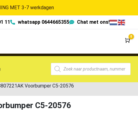
NG MET 3-7 werkdagen
01 11
whatsapp 0644665355
Chat met ons!
0
Wi
g
5B807221AK Voorbumper C5-20576
orbumper C5-20576