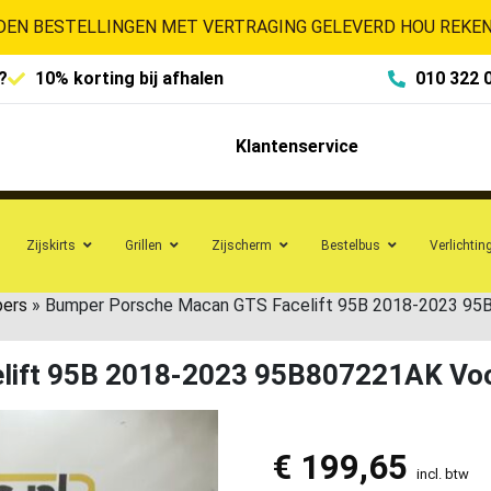
EN BESTELLINGEN MET VERTRAGING GELEVERD HOU REKENI
?
10% korting bij afhalen
010 322 
Klantenservice
Zijskirts
Grillen
Zijscherm
Bestelbus
Verlichtin
pers
»
Bumper Porsche Macan GTS Facelift 95B 2018-2023 9
lift 95B 2018-2023 95B807221AK Vo
€
199,65
incl. btw