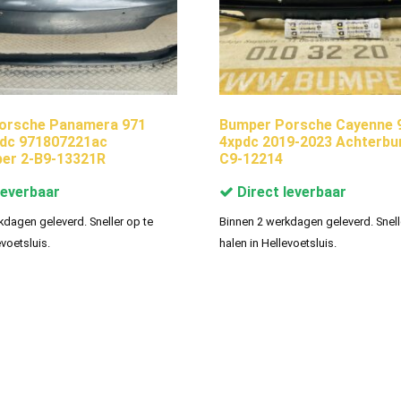
orsche Panamera 971
Bumper Porsche Cayenne 
pdc 971807221ac
4xpdc 2019-2023 Achterbu
er 2-B9-13321R
C9-12214
leverbaar
Direct leverbaar
kdagen geleverd. Sneller op te
Binnen 2 werkdagen geleverd. Snell
evoetsluis.
halen in Hellevoetsluis.