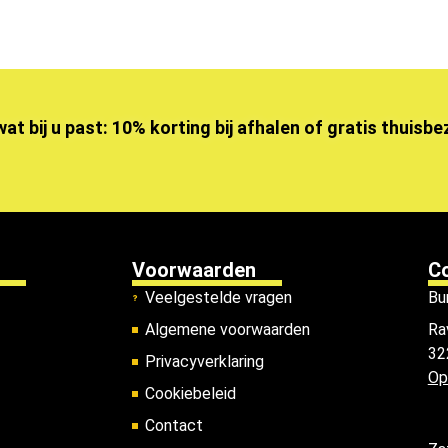
wat bij u past: 10% korting bij afhalen of gratis thuisb
Voorwaarden
C
Veelgestelde vragen
Bu
Algemene voorwaarden
Ra
32
Privacyverklaring
Op
Cookiebeleid
Contact