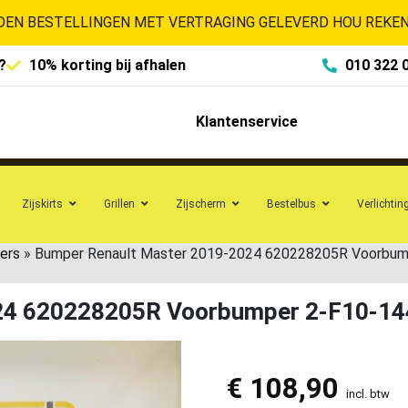
EN BESTELLINGEN MET VERTRAGING GELEVERD HOU REKENI
?
10% korting bij afhalen
010 322 
Klantenservice
Zijskirts
Grillen
Zijscherm
Bestelbus
Verlichtin
ers
»
Bumper Renault Master 2019-2024 620228205R Voorbum
24 620228205R Voorbumper 2-F10-1
€
108,90
incl. btw