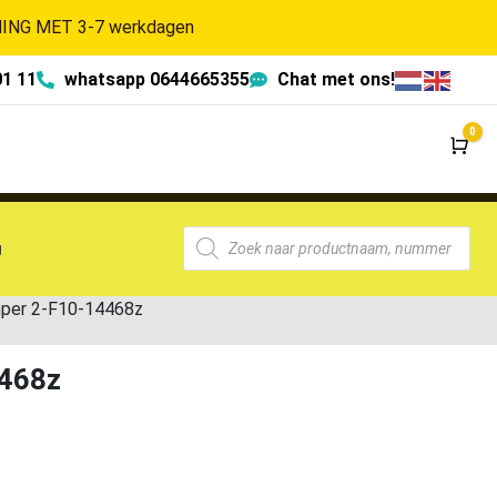
NG MET 3-7 werkdagen
01 11
whatsapp 0644665355
Chat met ons!
0
Wi
g
per 2-F10-14468z
4468z