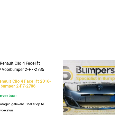
nault Clio 4 Facelift 2016-
rbumper 2-F7-2786
leverbaar
kdagen geleverd. Sneller op te
evoetsluis.