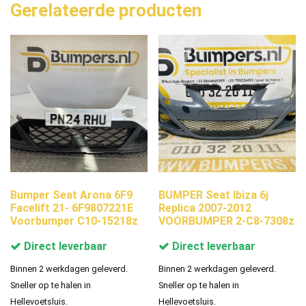
Gerelateerde producten
Bumper Seat Arona 6F9
BUMPER Seat Ibiza 6j
Facelift 21- 6F9807221E
Replica 2007-2012
Voorbumper C10-15218z
VOORBUMPER 2-C8-7308z
Direct leverbaar
Direct leverbaar
Binnen 2 werkdagen geleverd.
Binnen 2 werkdagen geleverd.
Sneller op te halen in
Sneller op te halen in
Hellevoetsluis.
Hellevoetsluis.