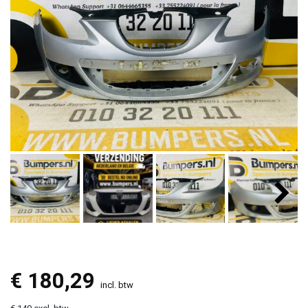
€
180,29
incl. btw