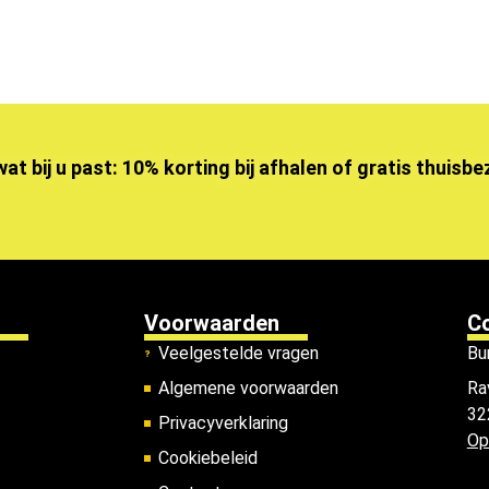
wat bij u past: 10% korting bij afhalen of gratis thuisb
Voorwaarden
C
Veelgestelde vragen
Bu
Algemene voorwaarden
Ra
32
Privacyverklaring
Op
Cookiebeleid