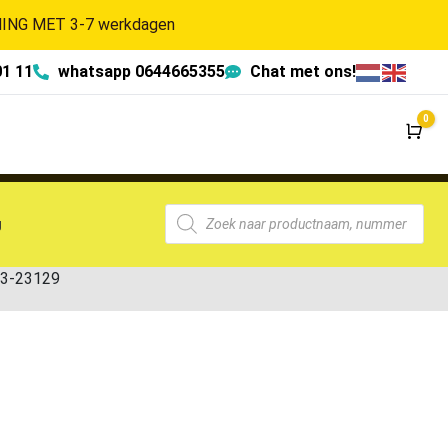
NG MET 3-7 werkdagen
01 11
whatsapp 0644665355
Chat met ons!
0
Wi
g
C3-23129