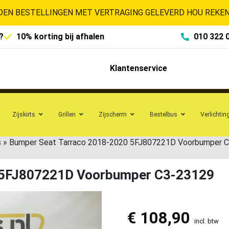
EN BESTELLINGEN MET VERTRAGING GELEVERD HOU REKENI
?
10% korting bij afhalen
010 322 
Klantenservice
Zijskirts
Grillen
Zijscherm
Bestelbus
Verlichtin
s
»
Bumper Seat Tarraco 2018-2020 5FJ807221D Voorbumper 
 5FJ807221D Voorbumper C3-23129
€
108,90
incl. btw