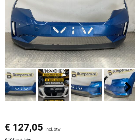
€
127,05
incl. btw
€ 105 excl. btw