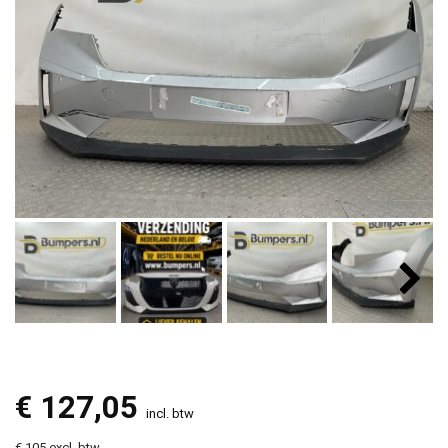
€
127,05
incl. btw
€ 105 excl. btw