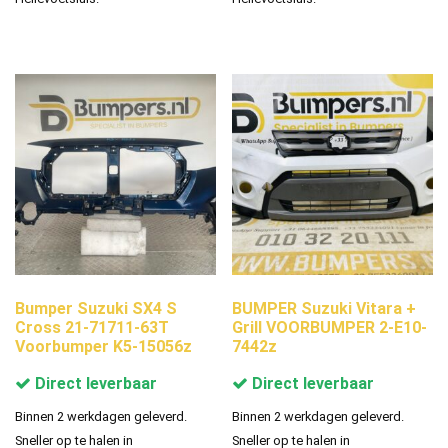
Bumper Suzuki SX4 S
BUMPER Suzuki Vitara +
Cross 21-71711-63T
Grill VOORBUMPER 2-E10-
Voorbumper K5-15056z
7442z
Direct leverbaar
Direct leverbaar
Binnen 2 werkdagen geleverd.
Binnen 2 werkdagen geleverd.
Sneller op te halen in
Sneller op te halen in