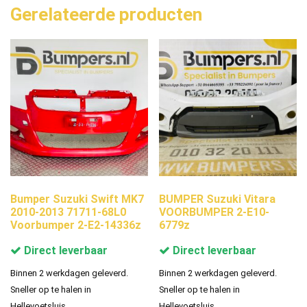
Gerelateerde producten
Bumper Suzuki Swift MK7
BUMPER Suzuki Vitara
2010-2013 71711-68L0
VOORBUMPER 2-E10-
Voorbumper 2-E2-14336z
6779z
Direct leverbaar
Direct leverbaar
Binnen 2 werkdagen geleverd.
Binnen 2 werkdagen geleverd.
Sneller op te halen in
Sneller op te halen in
Hellevoetsluis.
Hellevoetsluis.