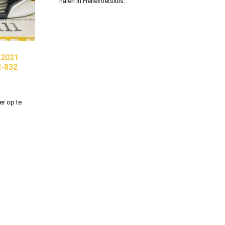
halen in Hellevoetsluis.
-2021
2-832
er op te