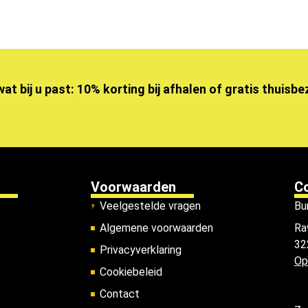
wat bij u past: 10% korting bij afhalen of gratis thuisb
Voorwaarden
C
Veelgestelde vragen
Bu
Algemene voorwaarden
Ra
32
Privacyverklaring
Op
Cookiebeleid
Contact