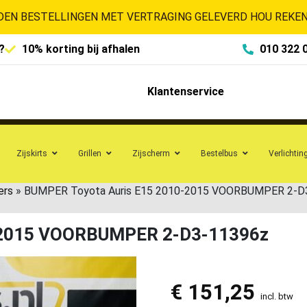
EN BESTELLINGEN MET VERTRAGING GELEVERD HOU REKENI
?
10% korting bij afhalen
010 322 
Klantenservice
Zijskirts
Grillen
Zijscherm
Bestelbus
Verlichtin
ers
»
BUMPER Toyota Auris E15 2010-2015 VOORBUMPER 2-D
-2015 VOORBUMPER 2-D3-11396z
€
151,25
incl. btw