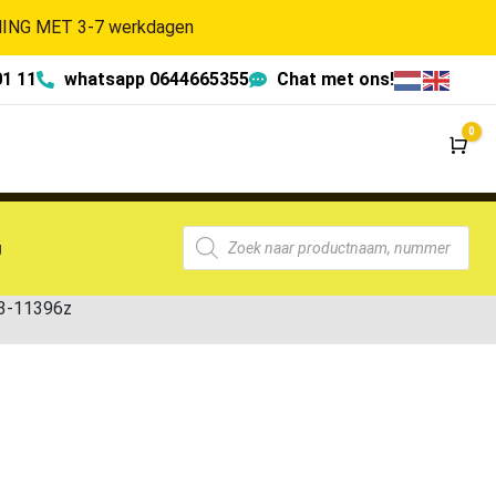
NG MET 3-7 werkdagen
01 11
whatsapp 0644665355
Chat met ons!
0
Wi
g
3-11396z