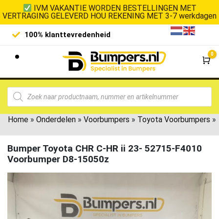
IVM VAKANTIE WORDEN BESTELLINGEN MET
VERTRAGING GELEVERD HOU REKENING MET 3-7 werkdagen
Laagste prijsgarantie
De goedko
0
Wi
Home
»
Onderdelen
»
Voorbumpers
»
Toyota Voorbumpers
»
Bumper Toyota CHR C-HR ii 23- 52715-F4010
Voorbumper D8-15050z