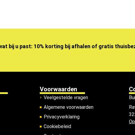
wat bij u past: 10% korting bij afhalen of gratis thuisb
Voorwaarden
C
Veelgestelde vragen
Bu
Algemene voorwaarden
Ra
32
Privacyverklaring
Op
Cookiebeleid