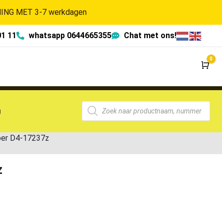
NG MET 3-7 werkdagen
01 11
whatsapp 0644665355
Chat met ons!
0
Wi
g
per D4-17237z
z