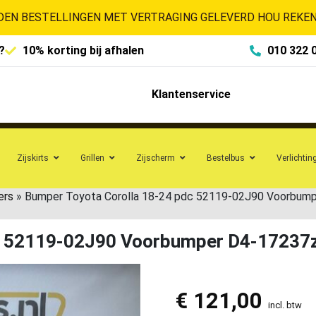
EN BESTELLINGEN MET VERTRAGING GELEVERD HOU REKENI
?
10% korting bij afhalen
010 322 
Klantenservice
Zijskirts
Grillen
Zijscherm
Bestelbus
Verlichtin
ers
»
Bumper Toyota Corolla 18-24 pdc 52119-02J90 Voorbum
dc 52119-02J90 Voorbumper D4-17237
€
121,00
incl. btw