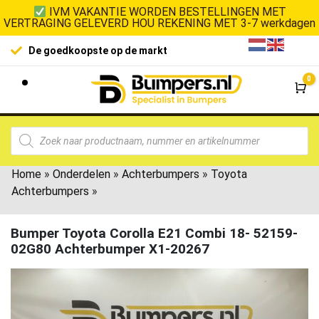
IVM VAKANTIE WORDEN BESTELLINGEN MET
VERTRAGING GELEVERD HOU REKENING MET 3-7 werkdagen
100% klanttevredenheid
L
0
Wi
Home
»
Onderdelen
»
Achterbumpers
»
Toyota
Achterbumpers
»
Bumper Toyota Corolla E21 Combi 18- 52159-
02G80 Achterbumper X1-20267