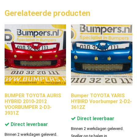
Gerelateerde producten
BUMPER TOYOTA AURIS
Bumper TOYOTA YARIS
HYBRID 2010-2012
HYBIRD Voorbumper 2-D2-
VOORBUMPER 2-D3-
3612Z
3931Z
Direct leverbaar
Direct leverbaar
Binnen 2 werkdagen geleverd.
Binnen 2 werkdagen geleverd.
Sneller op te halen in