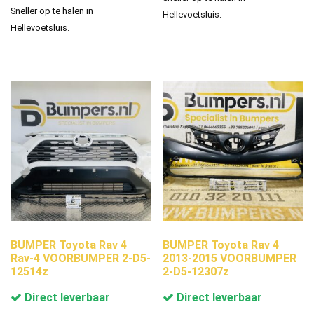
Sneller op te halen in
Hellevoetsluis.
Hellevoetsluis.
BUMPER Toyota Rav 4
BUMPER Toyota Rav 4
Rav-4 VOORBUMPER 2-D5-
2013-2015 VOORBUMPER
12514z
2-D5-12307z
Direct leverbaar
Direct leverbaar