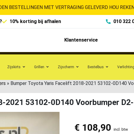
EN BESTELLINGEN MET VERTRAGING GELEVERD HOU REKENI
?
10% korting bij afhalen
010 322 
Klantenservice
Zijskirts
Grillen
Zijscherm
Bestelbus
Verlichtin
ers
»
Bumper Toyota Yaris Facelift 2018-2021 53102-0D140 V
018-2021 53102-0D140 Voorbumper D2
€
108,90
incl. btw