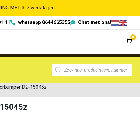
NG MET 3-7 werkdagen
01 11
whatsapp 0644665355
Chat met ons!
0
Wi
g
oorbumper D2-15045z
-15045z