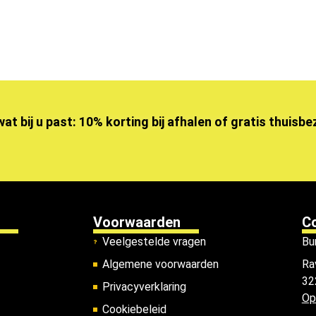
wat bij u past: 10% korting bij afhalen of gratis thuisb
Voorwaarden
C
Veelgestelde vragen
Bu
Algemene voorwaarden
Ra
32
Privacyverklaring
Op
Cookiebeleid