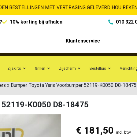
EN BESTELLINGEN MET VERTRAGING GELEVERD HOU REKENI
?
10% korting bij afhalen
010 322 
Klantenservice
Zijskirts
Grillen
Zijscherm
Bestelbus
Verlichtin
ers
»
Bumper Toyota Yaris Voorbumper 52119-K0050 D8-18475
r 52119-K0050 D8-18475
€
181,50
incl. btw