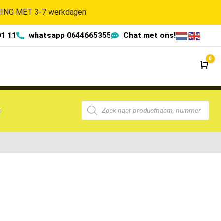
NG MET 3-7 werkdagen
01 11
whatsapp 0644665355
Chat met ons!
0
Wi
g