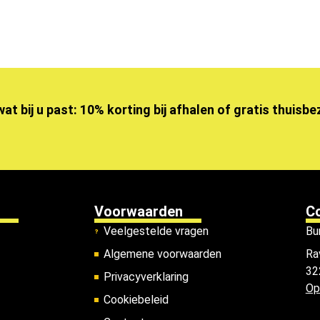
wat bij u past: 10% korting bij afhalen of gratis thuisb
Voorwaarden
C
Veelgestelde vragen
Bu
Algemene voorwaarden
Ra
32
Privacyverklaring
Op
Cookiebeleid