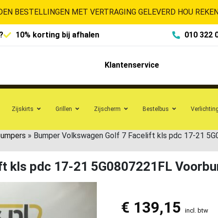
EN BESTELLINGEN MET VERTRAGING GELEVERD HOU REKENI
?
10% korting bij afhalen
010 322 
Klantenservice
Zijskirts
Grillen
Zijscherm
Bestelbus
Verlichtin
bumpers
»
Bumper Volkswagen Golf 7 Facelift kls pdc 17-21 
ift kls pdc 17-21 5G0807221FL Voorb
€
139,15
incl. btw