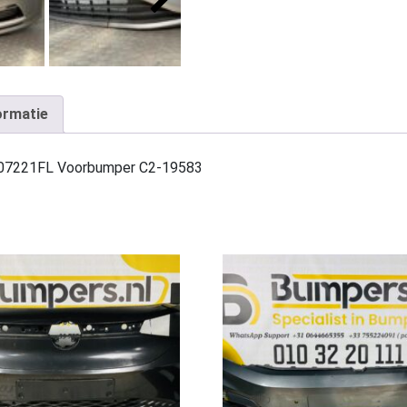
ormatie
0807221FL Voorbumper C2-19583