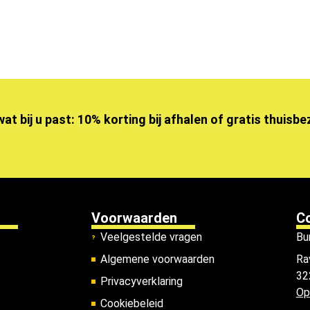
wat bij u past: 10% korting bij afhalen of gratis thuisb
Voorwaarden
C
Veelgestelde vragen
Bu
Algemene voorwaarden
Ra
32
Privacyverklaring
Op
Cookiebeleid