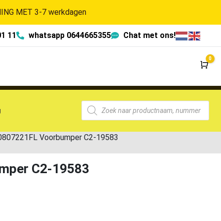
NG MET 3-7 werkdagen
01 11
whatsapp 0644665355
Chat met ons!
0
Wi
g
5G0807221FL Voorbumper C2-19583
umper C2-19583