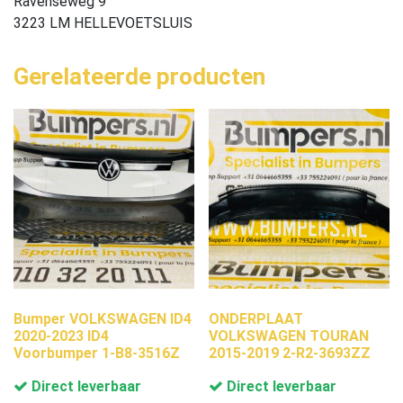
Ravenseweg 9
3223 LM HELLEVOETSLUIS
Gerelateerde producten
Bumper VOLKSWAGEN ID4
ONDERPLAAT
2020-2023 ID4
VOLKSWAGEN TOURAN
Voorbumper 1-B8-3516Z
2015-2019 2-R2-3693ZZ
Direct leverbaar
Direct leverbaar