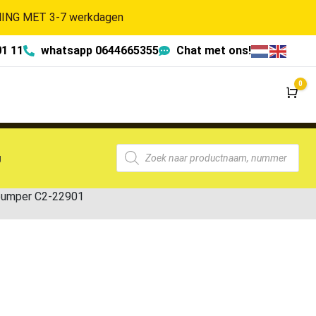
NG MET 3-7 werkdagen
01 11
whatsapp 0644665355
Chat met ons!
0
Wi
g
bumper C2-22901