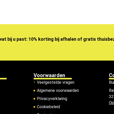
wat bij u past: 10% korting bij afhalen of gratis thuisb
Voorwaarden
C
Veelgestelde vragen
Bu
Algemene voorwaarden
Ra
32
Privacyverklaring
Op
Cookiebeleid