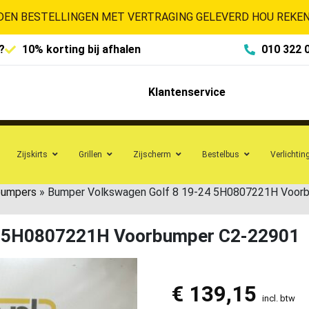
EN BESTELLINGEN MET VERTRAGING GELEVERD HOU REKENI
?
10% korting bij afhalen
010 322 
Klantenservice
Zijskirts
Grillen
Zijscherm
Bestelbus
Verlichtin
bumpers
»
Bumper Volkswagen Golf 8 19-24 5H0807221H Voor
4 5H0807221H Voorbumper C2-22901
€
139,15
incl. btw