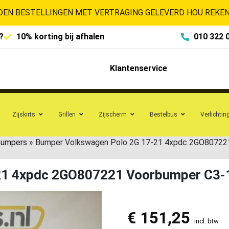
EN BESTELLINGEN MET VERTRAGING GELEVERD HOU REKENI
?
10% korting bij afhalen
010 322 
Klantenservice
Zijskirts
Grillen
Zijscherm
Bestelbus
Verlichtin
bumpers
»
Bumper Volkswagen Polo 2G 17-21 4xpdc 2GO80722
21 4xpdc 2GO807221 Voorbumper C3-
€
151,25
incl. btw