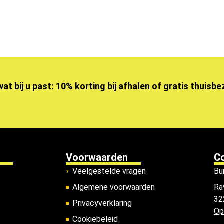
wat bij u past: 10% korting bij afhalen of gratis thuisb
Voorwaarden
C
Veelgestelde vragen
Bu
Algemene voorwaarden
Ra
32
Privacyverklaring
Op
Cookiebeleid