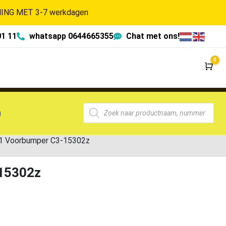
NG MET 3-7 werkdagen
01 11
whatsapp 0644665355
Chat met ons!
0
Wi
g
1 Voorbumper C3-15302z
15302z