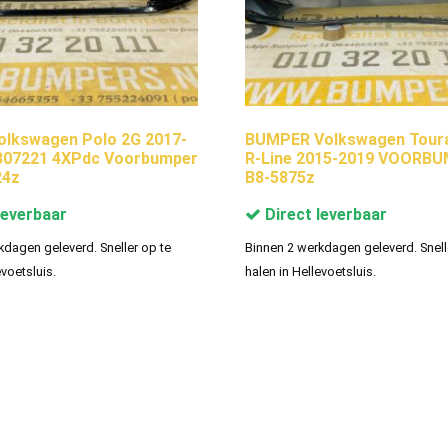
olkswagen Polo 2G 2017-
BUMPER Volkswagen Toura
807221 4XPdc Voorbumper
R-Line 2015-2019 VOORBU
24z
B8-5875z
leverbaar
Direct leverbaar
kdagen geleverd. Sneller op te
Binnen 2 werkdagen geleverd. Snell
evoetsluis.
halen in Hellevoetsluis.