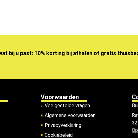
wat bij u past: 10% korting bij afhalen of gratis thuisb
Voorwaarden
C
Veelgestelde vragen
Bu
Algemene voorwaarden
Ra
32
Privacyverklaring
Op
Cookiebeleid