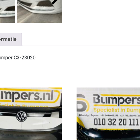
ormatie
umper C3-23020