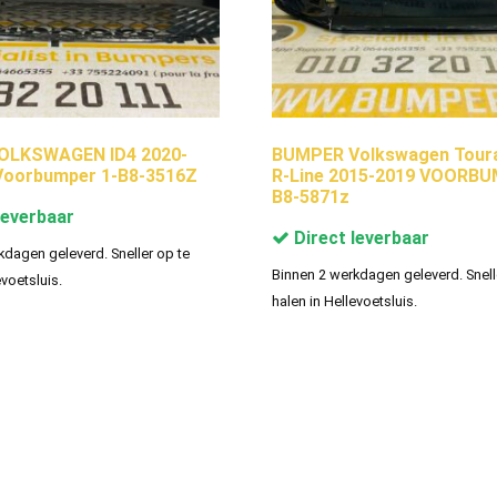
OLKSWAGEN ID4 2020-
BUMPER Volkswagen Toura
 Voorbumper 1-B8-3516Z
R-Line 2015-2019 VOORBU
B8-5871z
leverbaar
Direct leverbaar
kdagen geleverd. Sneller op te
Binnen 2 werkdagen geleverd. Snell
evoetsluis.
halen in Hellevoetsluis.