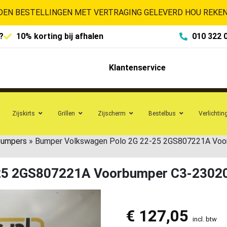
EN BESTELLINGEN MET VERTRAGING GELEVERD HOU REKENI
?
10% korting bij afhalen
010 322 
Klantenservice
Zijskirts
Grillen
Zijscherm
Bestelbus
Verlichtin
bumpers
»
Bumper Volkswagen Polo 2G 22-25 2GS807221A Voo
-25 2GS807221A Voorbumper C3-2302
€
127,05
incl. btw