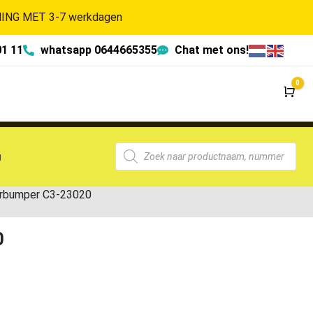
NG MET 3-7 werkdagen
01 11
whatsapp 0644665355
Chat met ons!
0
Wi
g
rbumper C3-23020
0