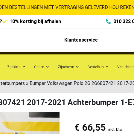
EN BESTELLINGEN MET VERTRAGING GELEVERD HOU REKENI
?
10% korting bij afhalen
010 322 
Klantenservice
Zijskirts
Grillen
Zijscherm
Bestelbus
Verlichtin
hterbumpers
»
Bumper Volkswagen Polo 2G 2G6807421 2017-2
807421 2017-2021 Achterbumper 1-
€
66,55
incl. btw