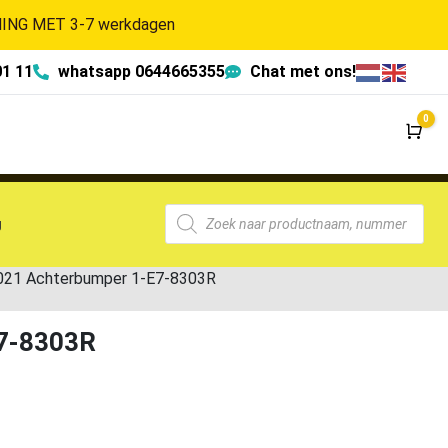
NG MET 3-7 werkdagen
01 11
whatsapp 0644665355
Chat met ons!
0
Wi
g
021 Achterbumper 1-E7-8303R
E7-8303R