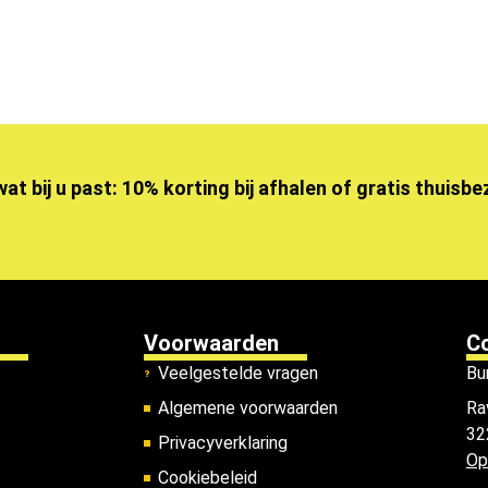
wat bij u past: 10% korting bij afhalen of gratis thuisb
Voorwaarden
C
Veelgestelde vragen
Bu
Algemene voorwaarden
Ra
32
Privacyverklaring
Op
Cookiebeleid