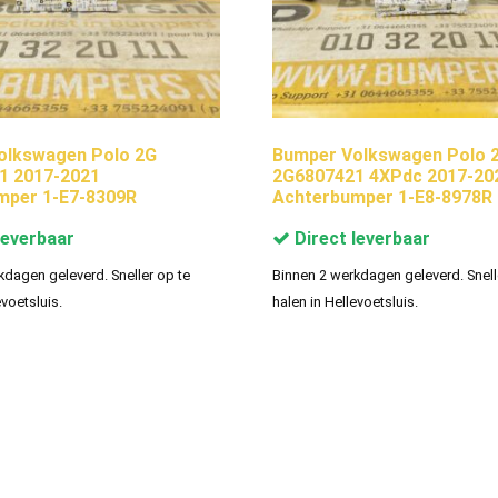
olkswagen Polo 2G
Bumper Volkswagen Polo 
1 2017-2021
2G6807421 4XPdc 2017-20
mper 1-E7-8309R
Achterbumper 1-E8-8978R
leverbaar
Direct leverbaar
kdagen geleverd. Sneller op te
Binnen 2 werkdagen geleverd. Snell
evoetsluis.
halen in Hellevoetsluis.