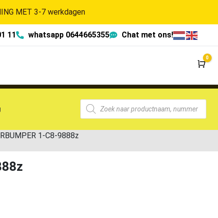
NG MET 3-7 werkdagen
01 11
whatsapp 0644665355
Chat met ons!
0
Wi
g
ORBUMPER 1-C8-9888z
888z