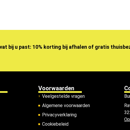
wat bij u past: 10% korting bij afhalen of gratis thuisb
Voorwaarden
C
Veelgestelde vragen
Bu
Algemene voorwaarden
Ra
32
Privacyverklaring
Op
Cookiebeleid