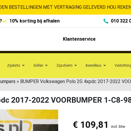
EN BESTELLINGEN MET VERTRAGING GELEVERD HOU REKENI
?
10% korting bij afhalen
010 322 
Klantenservice
Zijskirts
Grillen
Zijscherm
Bestelbus
Verlichtin
bumpers
»
BUMPER Volkswagen Polo 2G 4xpdc 2017-2022 VO
pdc 2017-2022 VOORBUMPER 1-C8-9
€
109,81
incl. btw